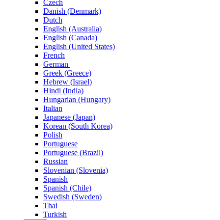
Czech
Danish (Denmark)
Dutch
English (Australia)
English (Canada)
English (United States)
French
German
Greek (Greece)
Hebrew (Israel)
Hindi (India)
Hungarian (Hungary)
Italian
Japanese (Japan)
Korean (South Korea)
Polish
Portuguese
Portuguese (Brazil)
Russian
Slovenian (Slovenia)
Spanish
Spanish (Chile)
Swedish (Sweden)
Thai
Turkish