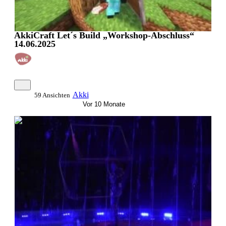
AkkiCraft Let´s Build „Workshop-Abschluss“
14.06.2025
Akki
59 Ansichten
Vor 10 Monate
0:06:43