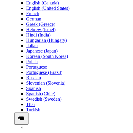
English (Canada)
English (United States)
French
German
Greek (Greece)
Hebrew (Israel)
Hindi (India)
Hungarian (Hungary)
Italian
Japanese (Japan)
Korean (South Korea)
Polish
Portuguese
Portuguese (Brazil)
Russian
Slovenian (Slovenia)
Spanish
Spanish (Chile)
Swedish (Sweden)
Thai
Turkish