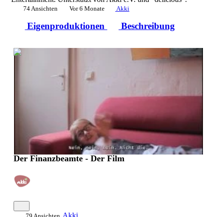
74 Ansichten
Vor 6 Monate
Akki
Eigenproduktionen
Beschreibung
0:10:02
Der Finanzbeamte - Der Film
Akki
79 Ansichten