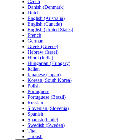
Czech
Danish (Denmark)
Dutch
English (Australia)
English (Canada)
English (United States)
French
German
Greek (Greece)
Hebrew (Israel)
Hindi (India)
Hungarian (Hungary)
Italian
Japanese (Japan)
Korean (South Korea)
Polish
Portuguese
Portuguese (Brazil)
Russian
Slovenian (Slovenia)
Spanish
Spanish (Chile)
Swedish (Sweden)
Thai
Turkish