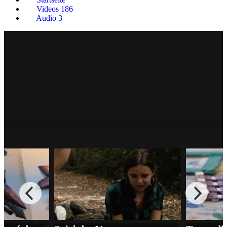
Videos
186
Audio
3
''move on... – Materialedition ''
Tanzlabor 30.03. - 02.04.2026
118
0