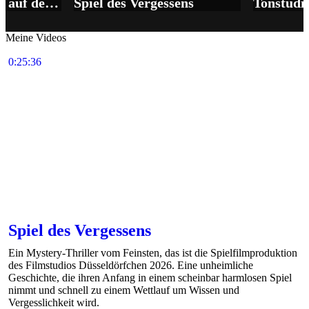
Die Akki-Reporter auf dem Weihnachtsmarkt
Spiel des Vergessens
Tonstudi
Meine Videos
0:25:36
Spiel des Vergessens
Ein Mystery-Thriller vom Feinsten, das ist die Spielfilmproduktion
des Filmstudios Düsseldörfchen 2026. Eine unheimliche
Geschichte, die ihren Anfang in einem scheinbar harmlosen Spiel
nimmt und schnell zu einem Wettlauf um Wissen und
Vergesslichkeit wird.