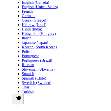
English (Canada)
English (United States)
French
German
Greek (Greece)
Hebrew (Israel)
Hindi (India)
Hungarian (Hungary)
Italian
Japanese (Japan)
Korean (South Korea)
Polish
Portuguese
Portuguese (Brazil)
Russian
Slovenian (Slovenia)
Spanish
Spanish (Chile)
Swedish (Sweden)
Thai
Turkish