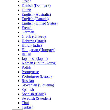
Czech
Danish (Denmark)
Dutch
English (Australia)
English (Canada)
English (United States)
French
German
Greek (Greece)
Hebrew (Israel)
Hindi (India)
Hungarian (Hungary)
Italian
Japanese (Japan)
Korean (South Korea)
Polish
Portuguese
Portuguese (Brazil)
Russian
Slovenian (Slovenia)
Spanish
Spanish (Chile)
Swedish (Sweden)
Thai
Turkish