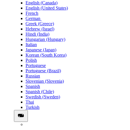
English (Canada)
English (United States)
French
German
Greek (Greece)
Hebrew (Israel)
Hindi (India)
Hungarian (Hungary)
Italian
Japanese (Japan)
Korean (South Korea)
Polish
Portuguese
Portuguese (Brazil)
Russian
Slovenian (Slovenia)
Spanish
Spanish (Chile)
Swedish (Sweden)
Thai
Turkish