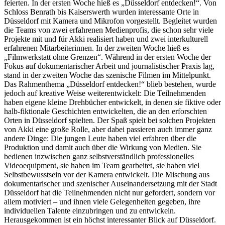
feierten. In der ersten Woche hieß es „Düsseldorf entdecken!“. Von
Schloss Benrath bis Kaiserswerth wurden interessante Orte in
Düsseldorf mit Kamera und Mikrofon vorgestellt. Begleitet wurden
die Teams von zwei erfahrenen Medienprofis, die schon sehr viele
Projekte mit und für Akki realisiert haben und zwei interkulturell
erfahrenen Mitarbeiterinnen. In der zweiten Woche hieß es
„Filmwerkstatt ohne Grenzen“. Während in der ersten Woche der
Fokus auf dokumentarischer Arbeit und journalistischer Praxis lag,
stand in der zweiten Woche das szenische Filmen im Mittelpunkt.
Das Rahmenthema „Düsseldorf entdecken!“ blieb bestehen, wurde
jedoch auf kreative Weise weiterentwickelt: Die Teilnehmenden
haben eigene kleine Drehbücher entwickelt, in denen sie fiktive oder
halb-fiktionale Geschichten entwickelten, die an den erforschten
Orten in Düsseldorf spielten. Der Spaß spielt bei solchen Projekten
von Akki eine große Rolle, aber dabei passieren auch immer ganz
andere Dinge: Die jungen Leute haben viel erfahren über die
Produktion und damit auch über die Wirkung von Medien. Sie
bedienen inzwischen ganz selbstverständlich professionelles
Videoequipment, sie haben im Team gearbeitet, sie haben viel
Selbstbewusstsein vor der Kamera entwickelt. Die Mischung aus
dokumentarischer und szenischer Auseinandersetzung mit der Stadt
Düsseldorf hat die Teilnehmenden nicht nur gefordert, sondern vor
allem motiviert – und ihnen viele Gelegenheiten gegeben, ihre
individuellen Talente einzubringen und zu entwickeln.
Herausgekommen ist ein höchst interessanter Blick auf Düsseldorf.