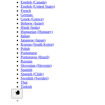
English (Canada)
English (United States)
French
German
Greek (Greece)
Hebrew (Israel)
Hindi (India)
Hungarian (Hungary)
Italian
Japanese (Japan)
Korean (South Korea)
Polish
Portuguese
Portuguese (Brazil)
Russian
Slovenian (Slovenia)
Spanish
Spanish (Chile)
Swedish (Sweden)
Thai
Turkish