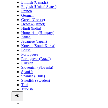
English (Canada)
English (United States)
French
German
Greek (Greece)
Hebrew (Israel)
Hindi (India)
Hungarian (Hungary)
Italian
Japanese (Japan)
Korean (South Korea)
Polish
Portuguese
Portuguese (Brazil)
Russian
Slovenian (Slovenia)
Spanish
Spanish (Chile)
Swedish (Sweden)
Thai
Turkish