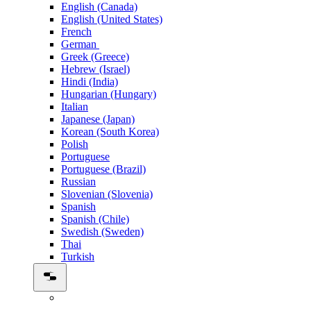
English (Canada)
English (United States)
French
German
Greek (Greece)
Hebrew (Israel)
Hindi (India)
Hungarian (Hungary)
Italian
Japanese (Japan)
Korean (South Korea)
Polish
Portuguese
Portuguese (Brazil)
Russian
Slovenian (Slovenia)
Spanish
Spanish (Chile)
Swedish (Sweden)
Thai
Turkish