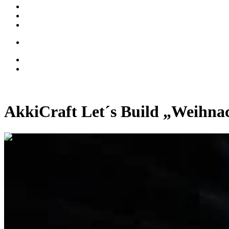
AkkiCraft Let´s Build „Weihna
0:04:29