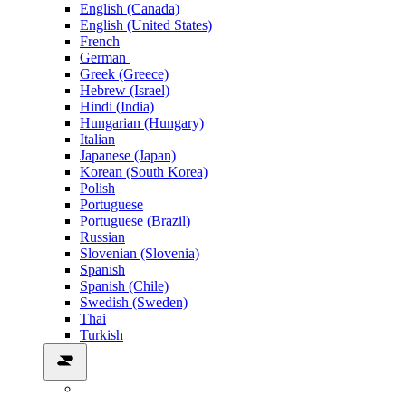
English (Canada)
English (United States)
French
German
Greek (Greece)
Hebrew (Israel)
Hindi (India)
Hungarian (Hungary)
Italian
Japanese (Japan)
Korean (South Korea)
Polish
Portuguese
Portuguese (Brazil)
Russian
Slovenian (Slovenia)
Spanish
Spanish (Chile)
Swedish (Sweden)
Thai
Turkish