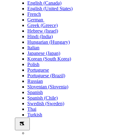
English (Canada)
English (United States)
French
German
Greek (Greece)
Hebrew (Israel)
Hindi (India)
Hungarian (Hungary)
Italian
Japanese (Japan)
Korean (South Korea)
Polish
Portuguese
Portuguese (Brazil)
Russian
Slovenian (Slovenia)
Spanish
Spanish (Chile)
Swedish (Sweden)
Thai
Turkish