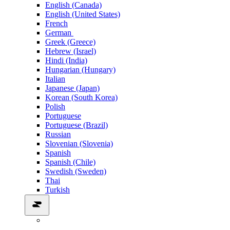
English (Canada)
English (United States)
French
German
Greek (Greece)
Hebrew (Israel)
Hindi (India)
Hungarian (Hungary)
Italian
Japanese (Japan)
Korean (South Korea)
Polish
Portuguese
Portuguese (Brazil)
Russian
Slovenian (Slovenia)
Spanish
Spanish (Chile)
Swedish (Sweden)
Thai
Turkish