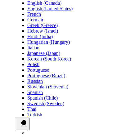
English (Canada)
English (United States)
French
German
Greek (Greece)
Hebrew (Israel)
Hindi (India)
Hungarian (Hungary)
Italian
Japanese (Japan)
Korean (South Korea)
Polish
Portuguese
Portuguese (Brazil)
Russian
Slovenian (Slovenia)
Spanish
Spanish (Chile)
Swedish (Sweden)
Thai
Turkish