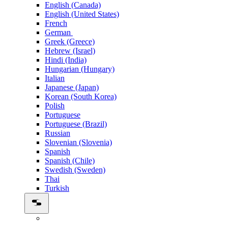
English (Canada)
English (United States)
French
German
Greek (Greece)
Hebrew (Israel)
Hindi (India)
Hungarian (Hungary)
Italian
Japanese (Japan)
Korean (South Korea)
Polish
Portuguese
Portuguese (Brazil)
Russian
Slovenian (Slovenia)
Spanish
Spanish (Chile)
Swedish (Sweden)
Thai
Turkish