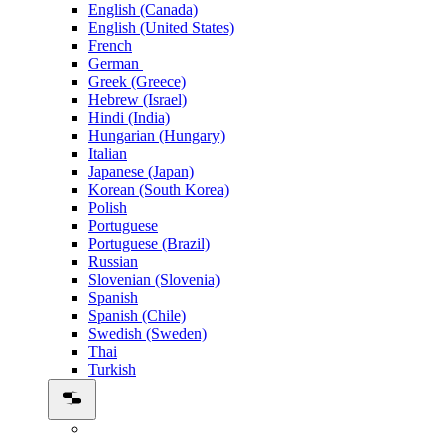
English (Canada)
English (United States)
French
German
Greek (Greece)
Hebrew (Israel)
Hindi (India)
Hungarian (Hungary)
Italian
Japanese (Japan)
Korean (South Korea)
Polish
Portuguese
Portuguese (Brazil)
Russian
Slovenian (Slovenia)
Spanish
Spanish (Chile)
Swedish (Sweden)
Thai
Turkish