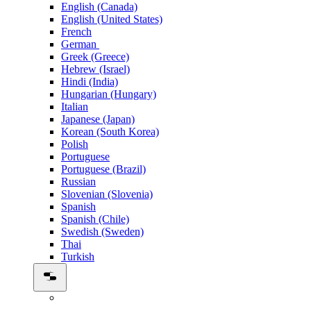
English (Canada)
English (United States)
French
German
Greek (Greece)
Hebrew (Israel)
Hindi (India)
Hungarian (Hungary)
Italian
Japanese (Japan)
Korean (South Korea)
Polish
Portuguese
Portuguese (Brazil)
Russian
Slovenian (Slovenia)
Spanish
Spanish (Chile)
Swedish (Sweden)
Thai
Turkish