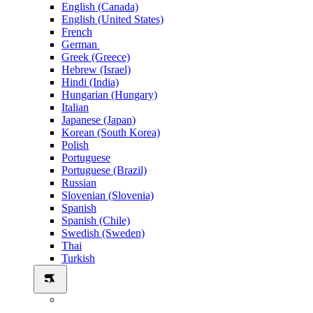
English (Canada)
English (United States)
French
German
Greek (Greece)
Hebrew (Israel)
Hindi (India)
Hungarian (Hungary)
Italian
Japanese (Japan)
Korean (South Korea)
Polish
Portuguese
Portuguese (Brazil)
Russian
Slovenian (Slovenia)
Spanish
Spanish (Chile)
Swedish (Sweden)
Thai
Turkish