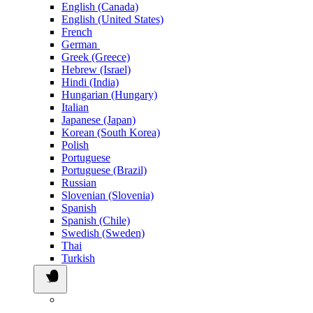
English (Canada)
English (United States)
French
German
Greek (Greece)
Hebrew (Israel)
Hindi (India)
Hungarian (Hungary)
Italian
Japanese (Japan)
Korean (South Korea)
Polish
Portuguese
Portuguese (Brazil)
Russian
Slovenian (Slovenia)
Spanish
Spanish (Chile)
Swedish (Sweden)
Thai
Turkish