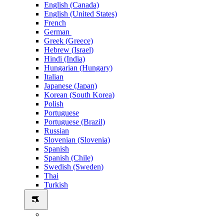
English (Canada)
English (United States)
French
German
Greek (Greece)
Hebrew (Israel)
Hindi (India)
Hungarian (Hungary)
Italian
Japanese (Japan)
Korean (South Korea)
Polish
Portuguese
Portuguese (Brazil)
Russian
Slovenian (Slovenia)
Spanish
Spanish (Chile)
Swedish (Sweden)
Thai
Turkish