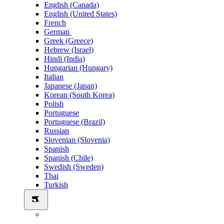
English (Canada)
English (United States)
French
German
Greek (Greece)
Hebrew (Israel)
Hindi (India)
Hungarian (Hungary)
Italian
Japanese (Japan)
Korean (South Korea)
Polish
Portuguese
Portuguese (Brazil)
Russian
Slovenian (Slovenia)
Spanish
Spanish (Chile)
Swedish (Sweden)
Thai
Turkish