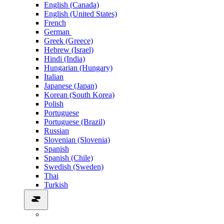
English (Canada)
English (United States)
French
German
Greek (Greece)
Hebrew (Israel)
Hindi (India)
Hungarian (Hungary)
Italian
Japanese (Japan)
Korean (South Korea)
Polish
Portuguese
Portuguese (Brazil)
Russian
Slovenian (Slovenia)
Spanish
Spanish (Chile)
Swedish (Sweden)
Thai
Turkish