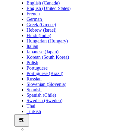
English (Canada)
English (United States)
French
German
Greek (Greece)
Hebrew (Israel)
Hindi (India)
Hungarian (Hungary)
Italian
Japanese (Japan)
Korean (South Korea)
Polish
Portuguese
Portuguese (Brazil)
Russian
Slovenian (Slovenia)
Spanish
Spanish (Chile)
Swedish (Sweden)
Thai
Turkish