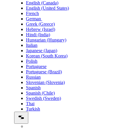
English (Canada)
English (United States)
French
German
Greek (Greece)
Hebrew (Israel)
Hindi (India)
Hungarian (Hungary)
Italian
Japanese (Japan)
Korean (South Korea)
Polish
Portuguese
Portuguese (Brazil)
Russian
Slovenian (Slovenia)
Spanish
Spanish (Chile)
Swedish (Sweden)
Thai
Turkish