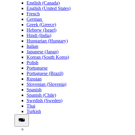
English (Canada)
English (United States)
French
German
Greek (Greece)
Hebrew (Israel)
Hindi (India)
Hungarian (Hungary)
Italian
Japanese (Japan)
Korean (South Korea)
Polish
Portuguese
Portuguese (Brazil)
Russian
Slovenian (Slovenia)
Spanish
Spanish (Chile)
Swedish (Sweden)
Thai
Turkish