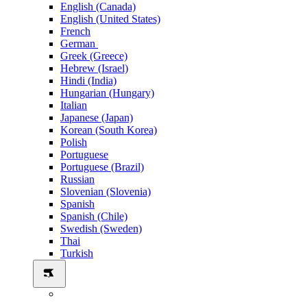
English (Canada)
English (United States)
French
German
Greek (Greece)
Hebrew (Israel)
Hindi (India)
Hungarian (Hungary)
Italian
Japanese (Japan)
Korean (South Korea)
Polish
Portuguese
Portuguese (Brazil)
Russian
Slovenian (Slovenia)
Spanish
Spanish (Chile)
Swedish (Sweden)
Thai
Turkish