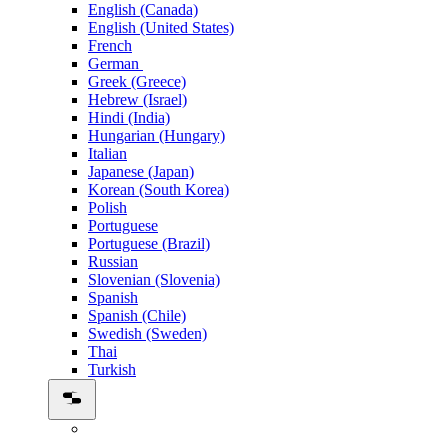
English (Canada)
English (United States)
French
German
Greek (Greece)
Hebrew (Israel)
Hindi (India)
Hungarian (Hungary)
Italian
Japanese (Japan)
Korean (South Korea)
Polish
Portuguese
Portuguese (Brazil)
Russian
Slovenian (Slovenia)
Spanish
Spanish (Chile)
Swedish (Sweden)
Thai
Turkish