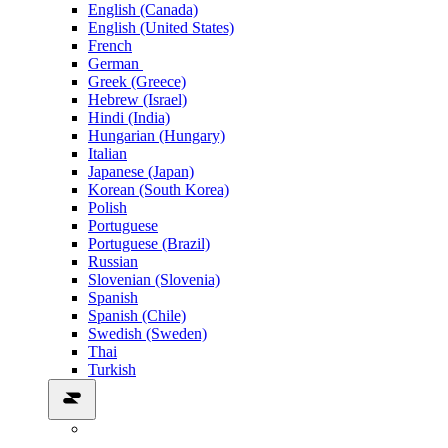
English (Canada)
English (United States)
French
German
Greek (Greece)
Hebrew (Israel)
Hindi (India)
Hungarian (Hungary)
Italian
Japanese (Japan)
Korean (South Korea)
Polish
Portuguese
Portuguese (Brazil)
Russian
Slovenian (Slovenia)
Spanish
Spanish (Chile)
Swedish (Sweden)
Thai
Turkish