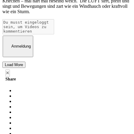
Kriechen – mal hart mal rieselnd weich.
Die LUFT sirrt, pfeift und
singt und Bewegungen sind zart wie ein Windhauch oder kraftvoll
wie ein Sturm.
Anmeldung
Load More
×
Share