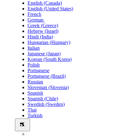
English (Canada)
English (United States)
French
German
Greek (Greece)
Hebrew (Israel)
Hindi (India)
Hungarian (Hungary)
Italian
Japanese (Japan)
Korean (South Korea)
Polish
Portuguese
Portuguese (Brazil)
Russian
Slovenian (Slovenia)
Spanish
Spanish (Chile)
Swedish (Sweden)
Thai
Turkish