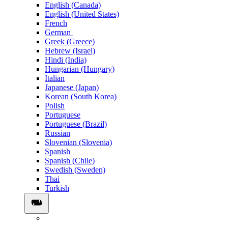
English (Canada)
English (United States)
French
German
Greek (Greece)
Hebrew (Israel)
Hindi (India)
Hungarian (Hungary)
Italian
Japanese (Japan)
Korean (South Korea)
Polish
Portuguese
Portuguese (Brazil)
Russian
Slovenian (Slovenia)
Spanish
Spanish (Chile)
Swedish (Sweden)
Thai
Turkish