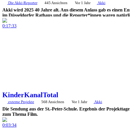
Die Akki-Reporter
445 Ansichten
Vor 1 Jahr
Akki
Akki wird 2025 40 Jahre alt. Aus diesem Anlass gab es einen Em
im Düsseldorfer Rathaus und die Reporter*innen waren natürli
mittendrin. Dieses schöne Ereignis haben sie mit ihren Kameras
begleitet.
0:17:33
KinderKanalTotal
externe Projekte
568 Ansichten
Vor 1 Jahr
Akki
Die Sendung aus der St.-Peter-Schule. Ergebnis der Projekttage
zum Thema Film.
0:03:34