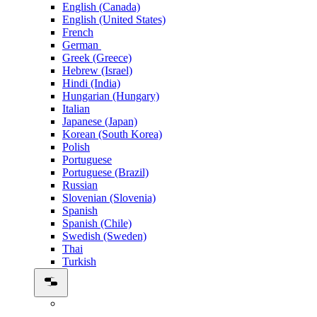
English (Canada)
English (United States)
French
German
Greek (Greece)
Hebrew (Israel)
Hindi (India)
Hungarian (Hungary)
Italian
Japanese (Japan)
Korean (South Korea)
Polish
Portuguese
Portuguese (Brazil)
Russian
Slovenian (Slovenia)
Spanish
Spanish (Chile)
Swedish (Sweden)
Thai
Turkish