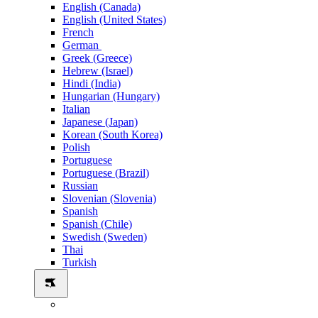
English (Canada)
English (United States)
French
German
Greek (Greece)
Hebrew (Israel)
Hindi (India)
Hungarian (Hungary)
Italian
Japanese (Japan)
Korean (South Korea)
Polish
Portuguese
Portuguese (Brazil)
Russian
Slovenian (Slovenia)
Spanish
Spanish (Chile)
Swedish (Sweden)
Thai
Turkish