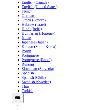
English (Canada)
English (United States)
French
German
Greek (Greece)
Hebrew (Israel)
Hindi (India)
Hungarian (Hungary)
Italian
Japanese (Japan)
Korean (South Korea)
Polish
Portuguese
Portuguese (Brazil)
Russian
Slovenian (Slovenia)
Spanish
Spanish (Chile)
Swedish (Sweden)
Thai
Turkish