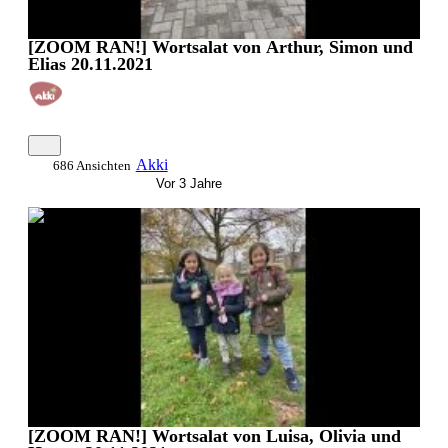
[ZOOM RAN!] Wortsalat von Arthur, Simon und
Elias 20.11.2021
Akki
686 Ansichten
Vor 3 Jahre
0:01:17
[ZOOM RAN!] Wortsalat von Luisa, Olivia und