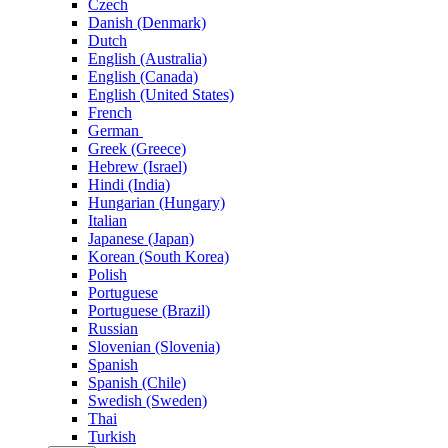
Czech
Danish (Denmark)
Dutch
English (Australia)
English (Canada)
English (United States)
French
German
Greek (Greece)
Hebrew (Israel)
Hindi (India)
Hungarian (Hungary)
Italian
Japanese (Japan)
Korean (South Korea)
Polish
Portuguese
Portuguese (Brazil)
Russian
Slovenian (Slovenia)
Spanish
Spanish (Chile)
Swedish (Sweden)
Thai
Turkish