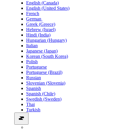
English (Canada)
English (United States)
French
German
Greek (Greece)
Hebrew (Israel)
Hindi (India)
Hungarian (Hungary)
Italian
Japanese (Japan)
Korean (South Korea)
Polish
Portuguese
Portuguese (Brazil)
Russian
Slovenian (Slovenia)
Spanish
Spanish (Chile)
Swedish (Sweden)
Thai
Turkish