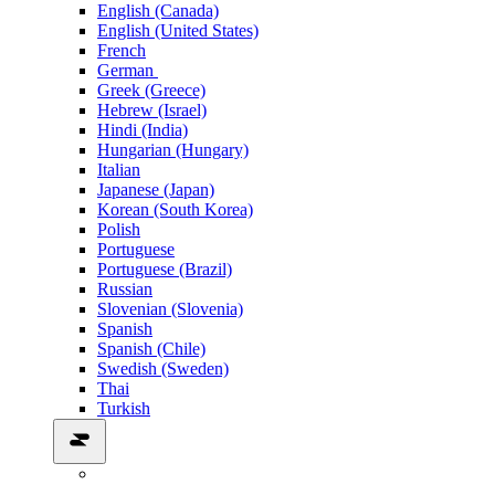
English (Canada)
English (United States)
French
German
Greek (Greece)
Hebrew (Israel)
Hindi (India)
Hungarian (Hungary)
Italian
Japanese (Japan)
Korean (South Korea)
Polish
Portuguese
Portuguese (Brazil)
Russian
Slovenian (Slovenia)
Spanish
Spanish (Chile)
Swedish (Sweden)
Thai
Turkish