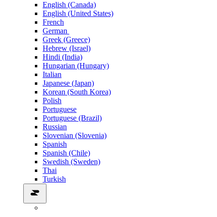
English (Canada)
English (United States)
French
German
Greek (Greece)
Hebrew (Israel)
Hindi (India)
Hungarian (Hungary)
Italian
Japanese (Japan)
Korean (South Korea)
Polish
Portuguese
Portuguese (Brazil)
Russian
Slovenian (Slovenia)
Spanish
Spanish (Chile)
Swedish (Sweden)
Thai
Turkish