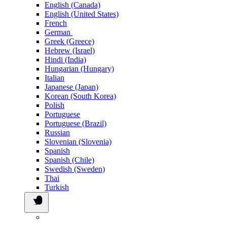
English (Canada)
English (United States)
French
German
Greek (Greece)
Hebrew (Israel)
Hindi (India)
Hungarian (Hungary)
Italian
Japanese (Japan)
Korean (South Korea)
Polish
Portuguese
Portuguese (Brazil)
Russian
Slovenian (Slovenia)
Spanish
Spanish (Chile)
Swedish (Sweden)
Thai
Turkish