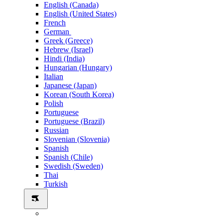
English (Canada)
English (United States)
French
German
Greek (Greece)
Hebrew (Israel)
Hindi (India)
Hungarian (Hungary)
Italian
Japanese (Japan)
Korean (South Korea)
Polish
Portuguese
Portuguese (Brazil)
Russian
Slovenian (Slovenia)
Spanish
Spanish (Chile)
Swedish (Sweden)
Thai
Turkish