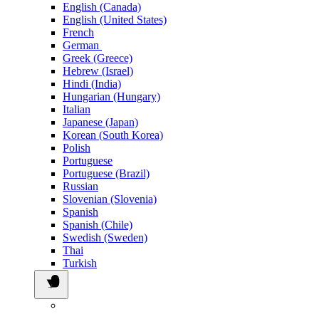
English (Canada)
English (United States)
French
German
Greek (Greece)
Hebrew (Israel)
Hindi (India)
Hungarian (Hungary)
Italian
Japanese (Japan)
Korean (South Korea)
Polish
Portuguese
Portuguese (Brazil)
Russian
Slovenian (Slovenia)
Spanish
Spanish (Chile)
Swedish (Sweden)
Thai
Turkish